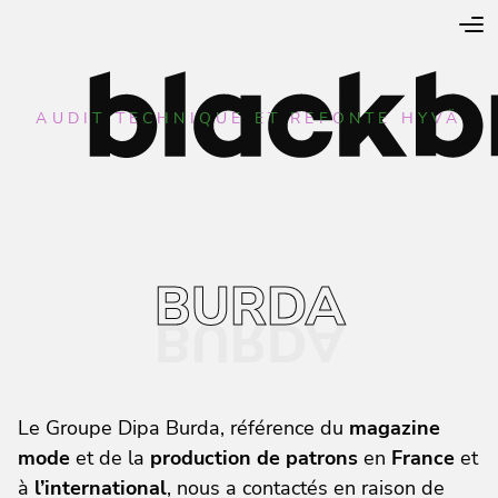
AUDIT TECHNIQUE ET REFONTE HYVÄ
BURDA
Le Groupe Dipa Burda, référence du
magazine
mode
et de la
production de patrons
en
France
et
à
l’international
, nous a contactés en raison de