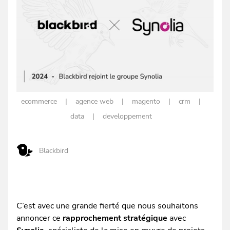
ecommerce
agence web
magento
crm
data
developpement
Blackbird
C’est avec une grande fierté que nous souhaitons
annoncer ce
rapprochement stratégique
avec