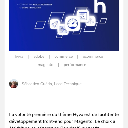
hyva
adobe
commerce
ecommerce
magento
performance
Sébastien Guérin
, Lead Technique
La volonté première du thème Hyvä est de faciliter le
développement front-end pour Magento. Le choix a