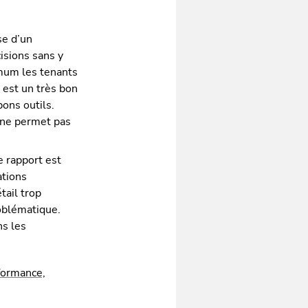
se d’un
isions sans y
imum les tenants
 est un très bon
ons outils.
o ne permet pas
e rapport est
ations
tail trop
roblématique.
ns les
formance,