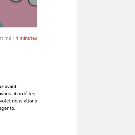
stimé :
4 minutes
ux avant
avons abordé les
volet nous allons
agento.