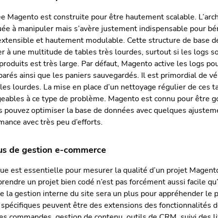
e Magento est construite pour être hautement scalable. L’arc
ée à manipuler mais s’avère justement indispensable pour bén
xtensible et hautement modulable. Cette structure de base 
à une multitude de tables très lourdes, surtout si les logs so
produits est très large. Par défaut, Magento active les logs po
arés ainsi que les paniers sauvegardés. Il est primordial de véri
les lourdes. La mise en place d’un nettoyage régulier de ces t
eables à ce type de problème. Magento est connu pour être 
us pouvez optimiser la base de données avec quelques ajusteme
ance avec très peu d’efforts.
sus de gestion e-commerce
ue est essentielle pour mesurer la qualité d’un projet Magento
prendre un projet bien codé n’est pas forcément aussi facile qu’i
la gestion interne du site sera un plus pour appréhender le p
pécifiques peuvent être des extensions des fonctionnalités 
des commandes, gestion de contenu, outils de CRM, suivi des l