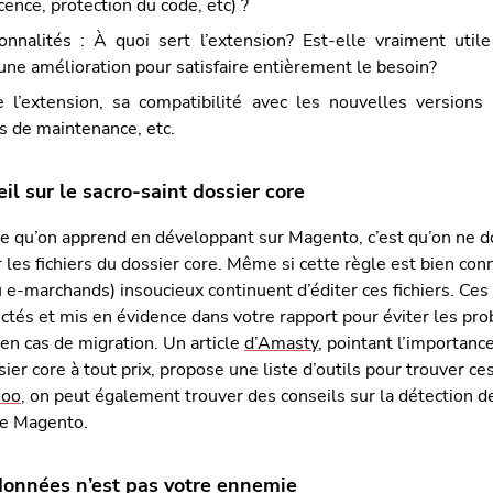
cence, protection du code, etc) ?
onnalités : À quoi sert l’extension? Est-elle vraiment utile
une amélioration pour satisfaire entièrement le besoin?
e l’extension, sa compatibilité avec les nouvelles version
és de maintenance, etc.
il sur le sacro-saint dossier core
e qu’on apprend en développant sur Magento, c’est qu’on ne d
 les fichiers du dossier core. Même si cette règle est bien conn
 e-marchands) insoucieux continuent d’éditer ces fichiers. C
ectés et mis en évidence dans votre rapport pour éviter les pr
 en cas de migration. Un article
d’Amasty
, pointant l’importanc
sier core à tout prix, propose une liste d’outils pour trouver ce
hoo
, on peut également trouver des conseils sur la détection de
de Magento.
données n’est pas votre ennemie