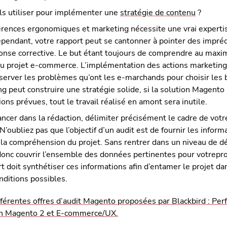
ls utiliser pour implémenter une
stratégie de contenu
?
hérences ergonomiques et marketing nécessite une vrai experti
ependant, votre rapport peut se cantonner à pointer des impréc
onse corrective. Le but étant toujours de comprendre au max
du projet e-commerce. L’implémentation des actions marketing
erver les problèmes qu’ont les e-marchands pour choisir les b
g peut construire une stratégie solide, si la solution Magent
ions prévues, tout le travail réalisé en amont sera inutile.
ancer dans la rédaction, délimiter précisément le cadre de votr
’oubliez pas que l’objectif d’un audit est de fournir les inform
 la compréhension du projet. Sans rentrer dans un niveau de dé
t donc couvrir l’ensemble des données pertinentes pour votrep
t doit synthétiser ces informations afin d’entamer le projet da
nditions possibles.
fférentes offres d’audit Magento proposées par Blackbird : Per
ion Magento 2 et E-commerce/UX.