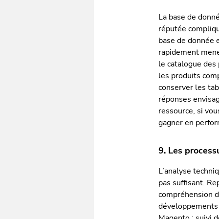
La base de donné
réputée compliqu
base de donnée e
rapidement mener 
le catalogue des 
les produits comp
conserver les tab
réponses envisag
ressource, si vo
gagner en perform
9. Les proces
L’analyse techniq
pas suffisant. Re
compréhension de 
développements s
Magento : suivi 