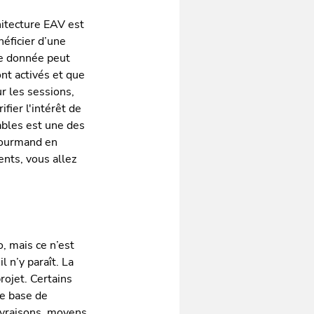
hitecture EAV est
éficier d’une
de donnée peut
nt activés et que
ur les sessions,
fier l'intérêt de
ables est une des
gourmand en
nts, vous allez
, mais ce n’est
l n’y paraît. La
rojet. Certains
de base de
ivraisons, moyens