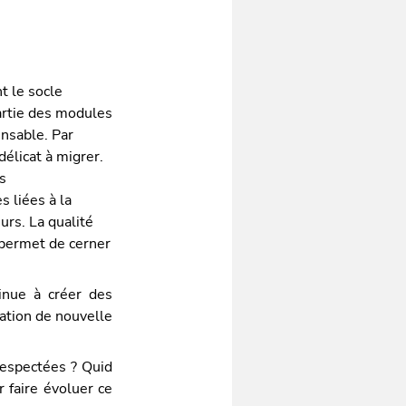
t le socle
artie des modules
nsable. Par
élicat à migrer.
s
s liées à la
urs. La qualité
 permet de cerner
tinue à créer des
cation de nouvelle
respectées ? Quid
r faire évoluer ce