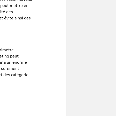
e peut mettre en
ité des
t évite ainsi des
érimètre
eting peut
eur a un énorme
ez surement
et des catégories