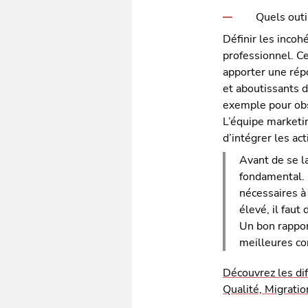
Quels outi
Définir les inco
professionnel. C
apporter une rép
et aboutissants 
exemple pour obs
L’équipe marketin
d’intégrer les act
Avant de se l
fondamental. N
nécessaires à
élevé, il fau
Un bon rappor
meilleures co
Découvrez les di
Qualité, Migrat