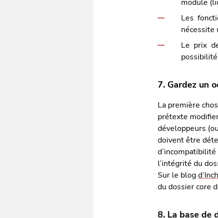
module (li
Les foncti
nécessite 
Le prix d
possibilit
7. Gardez un oe
La première chos
prétexte modifier
développeurs (ou
doivent être dét
d’incompatibilité
l’intégrité du dos
Sur le blog
d’Inc
du dossier core 
8. La base de 