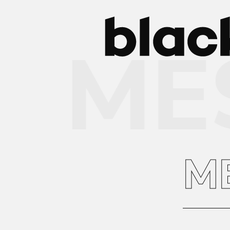
MES
M