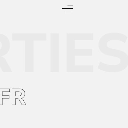
IES.
FR