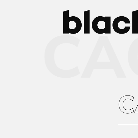
CAC
C