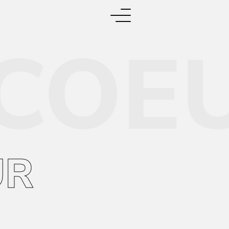
COEU
UR