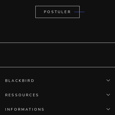
POSTULER
BLACKBIRD
L'agence
RESSOURCES
Conseil stratégique
Blog
INFORMATIONS