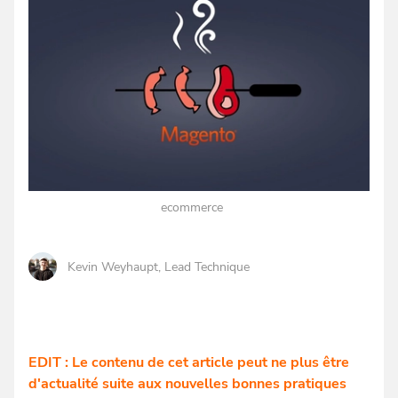
ecommerce
Kevin Weyhaupt
, Lead Technique
EDIT : Le contenu de cet article peut ne plus être
d'actualité suite aux nouvelles bonnes pratiques