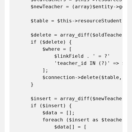
$newTeacher = (array)$entity->getTe
$table = $this->resourceStudent->get
$delete = array_diff($oldTeachers, 
if ($delete) {
$where = [
$linkField . ' = ?' => $ent
'teacher_id IN (?)' => $del
];
$connection->delete($table, $wh
}
$insert = array_diff($newTeacher, $
if ($insert) {
$data = [];
foreach ($insert as $teacherId)
$data[] = [