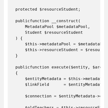
protected $resourceStudent;
publicfunction __construct(
MetadataPool $metadataPool,
Student $resourceStudent
) {
$this->metadataPool = $metadataPoo
$this->resourceStudent = $resourceS
}
publicfunction execute($entity, $argum
{
$entityMetadata = $this->metadataPool
$linkField = $entityMetadata->ge
$connection = $entityMetadata->getEn
$oldTeachers = $this->resourceStudent