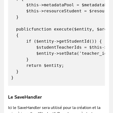
$this->metadataPool = $metadataPoo
$this->resourceStudent = $resourceS
}
publicfunction execute($entity, $argum
{
if ($entity->getStudentId()) {
$studentTeacherIds = $this->resource
$entity->setData('teacher_ids', $
}
return $entity;
}
}
Le SaveHandler
Ici le SaveHandler sera utilisé pour la création et la