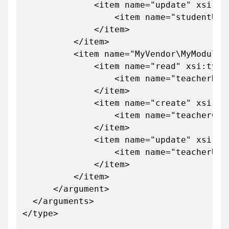
<item name="update" xsi:type=
<item name="studentUpdater" xsi:typ
</item>
</item>
<item name="MyVendor\MyModule\Api\D
<item name="read" xsi:type="
<item name="teacherReader" xsi:type
</item>
<item name="create" xsi:type=
<item name="teacherCreator" xsi:typ
</item>
<item name="update" xsi:type=
<item name="teacherUpdater" xsi:typ
</item>
</item>
</argument>
</arguments>
</type>