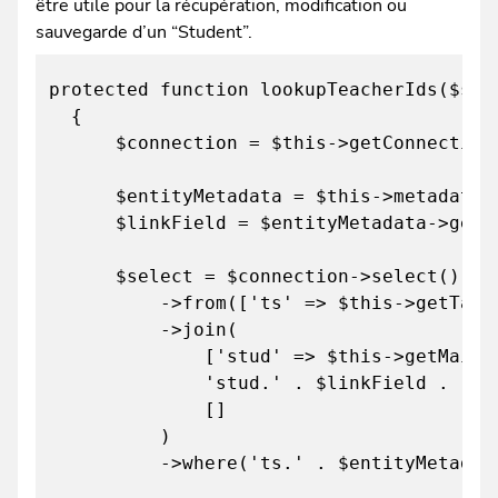
être utile pour la récupération, modification ou
sauvegarde d’un “Student”.
protected function lookupTeacherIds($stu
{
$connection = $this->getConnection
$entityMetadata = $this->metadataPool
$linkField = $entityMetadata->getLi
$select = $connection->select()
->from(['ts' => $this->getTable('te
->join(
['stud' => $this->getMainTab
'stud.' . $linkField . ' = ts.
[]
)
->where('ts.' . $entityMetadata->ge