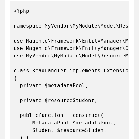
<?php
namespace MyVendor\MyModule\Model\Resour
use Magento\Framework\EntityManager\Meta
use Magento\Framework\EntityManager\Oper
use MyVendor\MyModule\Model\ResourceMode
class ReadHandler implements ExtensionIn
{
private $metadataPool;
private $resourceStudent;
publicfunction __construct(
MetadataPool $metadataPool,
Student $resourceStudent
) {