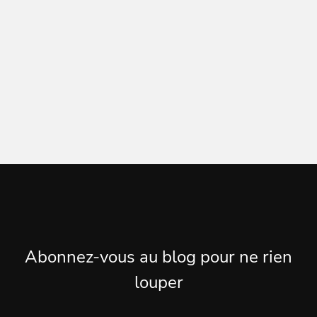
dans le c
primaire e
méthode “
LIRE LA SUITE
LIRE 
Abonnez-vous au blog pour ne rien
louper