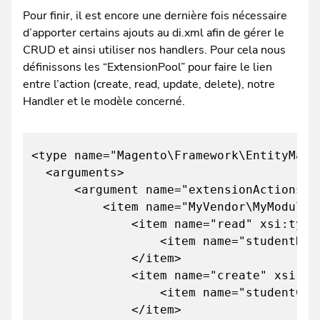
Pour finir, il est encore une dernière fois nécessaire
d’apporter certains ajouts au di.xml afin de gérer le
CRUD et ainsi utiliser nos handlers. Pour cela nous
définissons les “ExtensionPool” pour faire le lien
entre l’action (create, read, update, delete), notre
Handler et le modèle concerné.
<type name="Magento\Framework\EntityMana
<arguments>
<argument name="extensionActions" xs
<item name="MyVendor\MyModule\Api\D
<item name="read" xsi:type="
<item name="studentReader" xsi:type
</item>
<item name="create" xsi:type=
<item name="studentCreator" xsi:typ
</item>