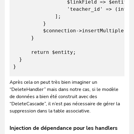
$linkField => $entity->getS
'teacher_id' => (int)$tea
];
}
$connection->insertMultiple($tab
}
return $entity;
}
}
Après cela on peut très bien imaginer un
“DeleteHandler” mais dans notre cas, si le modèle
de données a bien été construit avec des
“DeleteCascade”, il n’est pas nécessaire de gérer la
suppression dans la table associative.
Injection de dépendance pour les handlers