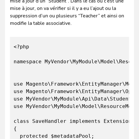
mise à jour d’un “Student”. Dans le cas où c’est une
mise à jour, on va vérifier si il y a eu l’ajout ou la
suppression d’un ou plusieurs “Teacher” et ainsi on
modifie la table associative.
<?php
namespace MyVendor\MyModule\Model\Resour
use Magento\Framework\EntityManager\Meta
use Magento\Framework\EntityManager\Oper
use MyVendor\MyModule\Api\Data\StudentIn
use MyVendor\MyModule\Model\ResourceMode
class SaveHandler implements ExtensionIn
{
protected $metadataPool;