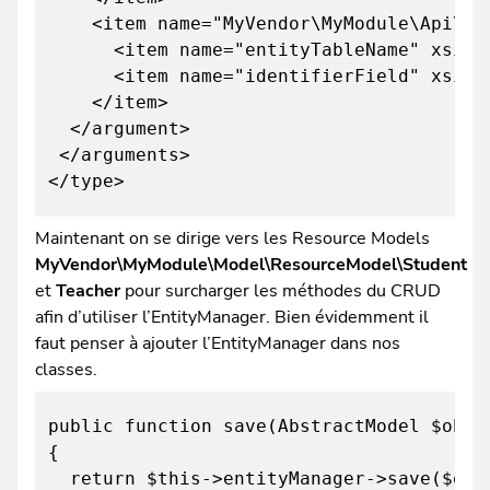
<item name="MyVendor\MyModule\Api\Data
<item name="entityTableName" xsi:typ
<item name="identifierField" xsi:typ
</item>
</argument>
</arguments>
</type>
Maintenant on se dirige vers les Resource Models
MyVendor\MyModule\Model\ResourceModel\Student
et
Teacher
pour surcharger les méthodes du CRUD
afin d’utiliser l’EntityManager. Bien évidemment il
faut penser à ajouter l’EntityManager dans nos
classes.
public function save(AbstractModel $obje
{
return $this->entityManager->save($obj