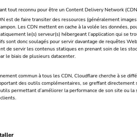
vant tout reconnu pour être un Content Delivery Network (CDN
N est de faire transiter des ressources (généralement images,
 tampon. Les CDN mettent en cache à la volée les données, pou
tiquement le(s) serveur(s) hébergeant l’application qui se tro
tifs sont donc soulagés pour servir davantage de requêtes We
t de servir les contenus statiques en prenant soin de les sto
ar le biais de plusieurs datacenter.
nnement commun à tous les CDN, Cloudflare cherche à se diffé
pportant des outils complémentaires, se greffant directement 
outils permettant d’améliorer la performance de son site ou la 
clients.
aller