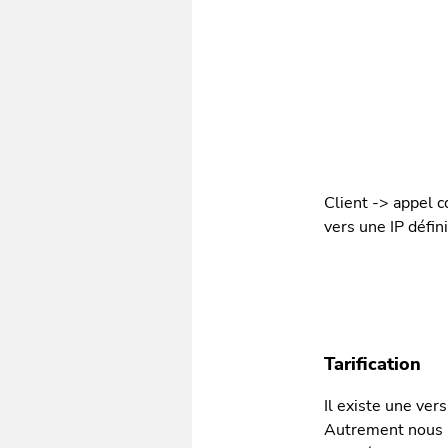
Client -> appel 
vers une IP défin
Tarification
Il existe une ver
Autrement nous p