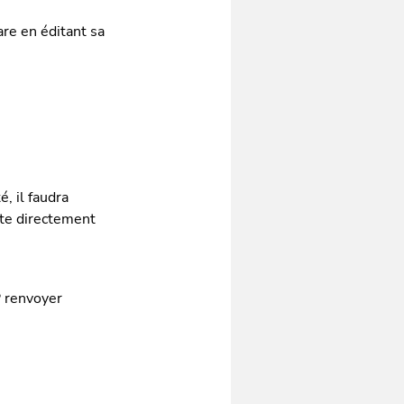
are en éditant sa
, il faudra
te directement
P renvoyer